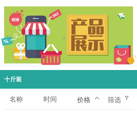
十斤装
名称
时间
价格
筛选